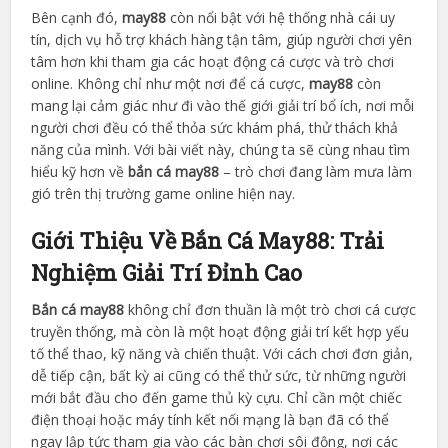
Bên cạnh đó,
may88
còn nổi bật với hệ thống nhà cái uy
tín, dịch vụ hỗ trợ khách hàng tận tâm, giúp người chơi yên
tâm hơn khi tham gia các hoạt động cá cược và trò chơi
online. Không chỉ như một nơi để cá cược,
may88
còn
mang lại cảm giác như đi vào thế giới giải trí bổ ích, nơi mỗi
người chơi đều có thể thỏa sức khám phá, thử thách khả
năng của mình. Với bài viết này, chúng ta sẽ cùng nhau tìm
hiểu kỹ hơn về
bắn cá may88
– trò chơi đang làm mưa làm
gió trên thị trường game online hiện nay.
Giới Thiệu Về Bắn Cá May88: Trải
Nghiệm Giải Trí Đỉnh Cao
Bắn cá may88
không chỉ đơn thuần là một trò chơi cá cược
truyền thống, mà còn là một hoạt động giải trí kết hợp yếu
tố thể thao, kỹ năng và chiến thuật. Với cách chơi đơn giản,
dễ tiếp cận, bất kỳ ai cũng có thể thử sức, từ những người
mới bắt đầu cho đến game thủ kỳ cựu. Chỉ cần một chiếc
điện thoại hoặc máy tính kết nối mạng là bạn đã có thể
ngay lập tức tham gia vào các bàn chơi sôi động, nơi các