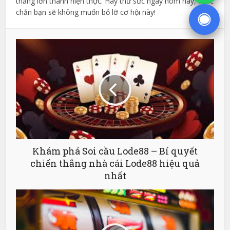
thắng lớn thành hiện thực. Hãy thử sức ngay hôm nay, chắc
chắn bạn sẽ không muốn bỏ lỡ cơ hội này!
Khám phá Soi cầu Lode88 – Bí quyết
chiến thắng nhà cái Lode88 hiệu quả
nhất