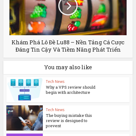
Khám Phá Lô Đề Lu88 – Nền Tảng Cá Cược
Đáng Tin Cậy Và Tiềm Năng Phát Triển
You may also like
Tech News
Why a VPS review should
begin with architecture
Tech News
The buying mistake this
review is designed to
prevent