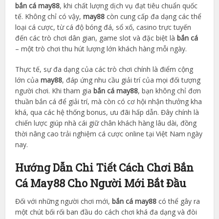
bắn cá may88
, khi chất lượng dịch vụ đạt tiêu chuẩn quốc
tế. Không chỉ có vậy,
may88
còn cung cấp đa dạng các thể
loại cá cược, từ cá độ bóng đá, sổ xố, casino trực tuyến
đến các trò chơi dân gian, game slot và đặc biệt là
bắn cá
– một trò chơi thu hút lượng lớn khách hàng mỗi ngày.
Thực tế, sự đa dạng của các trò chơi chính là điểm cộng
lớn của
may88
, đáp ứng nhu cầu giải trí của mọi đối tượng
người chơi. Khi tham gia
bắn cá may88
, bạn không chỉ đơn
thuần bắn cá để giải trí, mà còn có cơ hội nhận thưởng kha
khá, qua các hệ thống bonus, ưu đãi hấp dẫn. Đây chính là
chiến lược giúp nhà cái giữ chân khách hàng lâu dài, đồng
thời nâng cao trải nghiệm cá cược online tại Việt Nam ngày
nay.
Hướng Dẫn Chi Tiết Cách Chơi Bắn
Cá May88 Cho Người Mới Bắt Đầu
Đối với những người chơi mới,
bắn cá may88
có thể gây ra
một chút bối rối ban đầu do cách chơi khá đa dạng và đòi