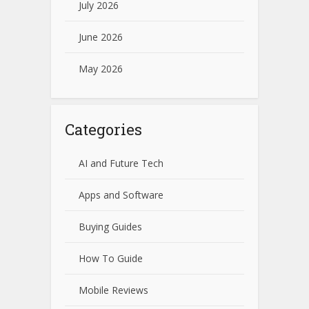
July 2026
June 2026
May 2026
Categories
AI and Future Tech
Apps and Software
Buying Guides
How To Guide
Mobile Reviews