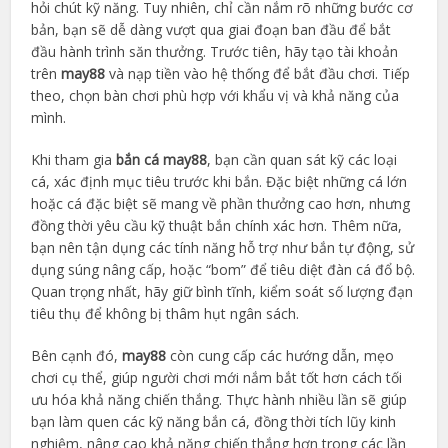
hỏi chút kỹ năng. Tuy nhiên, chỉ cần nắm rõ những bước cơ
bản, bạn sẽ dễ dàng vượt qua giai đoạn ban đầu để bắt
đầu hành trình săn thưởng. Trước tiên, hãy tạo tài khoản
trên
may88
và nạp tiền vào hệ thống để bắt đầu chơi. Tiếp
theo, chọn bàn chơi phù hợp với khẩu vị và khả năng của
mình.
Khi tham gia
bắn cá may88
, bạn cần quan sát kỹ các loại
cá, xác định mục tiêu trước khi bắn. Đặc biệt những cá lớn
hoặc cá đặc biệt sẽ mang về phần thưởng cao hơn, nhưng
đồng thời yêu cầu kỹ thuật bắn chính xác hơn. Thêm nữa,
bạn nên tận dụng các tính năng hỗ trợ như bắn tự động, sử
dụng súng nâng cấp, hoặc “bom” để tiêu diệt đàn cá đổ bộ.
Quan trọng nhất, hãy giữ bình tĩnh, kiểm soát số lượng đạn
tiêu thụ để không bị thâm hụt ngân sách.
Bên cạnh đó,
may88
còn cung cấp các hướng dẫn, mẹo
chơi cụ thể, giúp người chơi mới nắm bắt tốt hơn cách tối
ưu hóa khả năng chiến thắng. Thực hành nhiều lần sẽ giúp
bạn làm quen các kỹ năng bắn cá, đồng thời tích lũy kinh
nghiệm, nâng cao khả năng chiến thắng hơn trong các lần